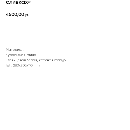
сливках»
4500,00
р.
КУПИТЬ
Материал:
• уральская глина
• глянцевая белая, красная глазурь
lwh: 280x280x110 mm